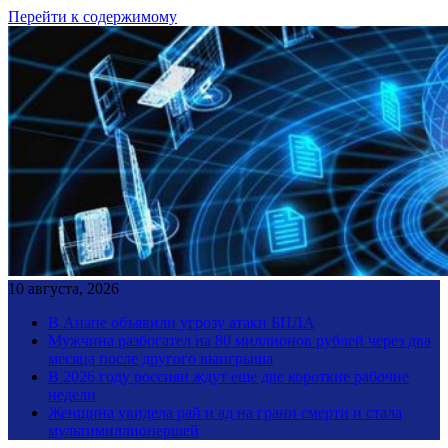
Перейти к содержимому
10 августа, 2026
В Анапе объявили угрозу атаки БПЛА
Мужчина разбогател на 80 миллионов рублей через два
месяца после другого выигрыша
В 2026 году россиян ждут еще две короткие рабочие
недели
Женщина увидела рай и ад на грани смерти и стала
мультимиллионершей