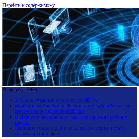
Перейти к содержимому
10 августа, 2026
В Анапе объявили угрозу атаки БПЛА
Мужчина разбогател на 80 миллионов рублей через два
месяца после другого выигрыша
В 2026 году россиян ждут еще две короткие рабочие
недели
Женщина увидела рай и ад на грани смерти и стала
мультимиллионершей