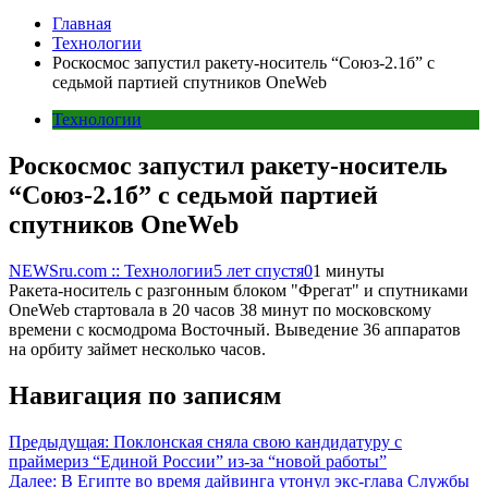
Главная
Технологии
Роскосмос запустил ракету-носитель “Союз-2.1б” с
седьмой партией спутников OneWeb
Технологии
Роскосмос запустил ракету-носитель
“Союз-2.1б” с седьмой партией
спутников OneWeb
NEWSru.com :: Технологии
5 лет спустя
0
1 минуты
Ракета-носитель с разгонным блоком "Фрегат" и спутниками
OneWeb стартовала в 20 часов 38 минут по московскому
времени с космодрома Восточный. Выведение 36 аппаратов
на орбиту займет несколько часов.
Навигация по записям
Предыдущая:
Поклонская сняла свою кандидатуру с
праймериз “Единой России” из-за “новой работы”
Далее:
В Египте во время дайвинга утонул экс-глава Службы