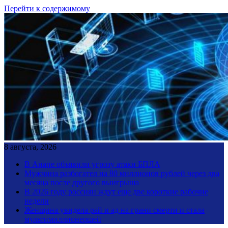
Перейти к содержимому
8 августа, 2026
В Анапе объявили угрозу атаки БПЛА
Мужчина разбогател на 80 миллионов рублей через два
месяца после другого выигрыша
В 2026 году россиян ждут еще две короткие рабочие
недели
Женщина увидела рай и ад на грани смерти и стала
мультимиллионершей