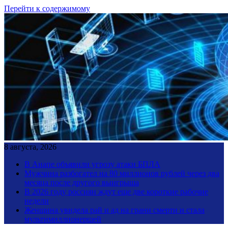
Перейти к содержимому
8 августа, 2026
В Анапе объявили угрозу атаки БПЛА
Мужчина разбогател на 80 миллионов рублей через два
месяца после другого выигрыша
В 2026 году россиян ждут еще две короткие рабочие
недели
Женщина увидела рай и ад на грани смерти и стала
мультимиллионершей