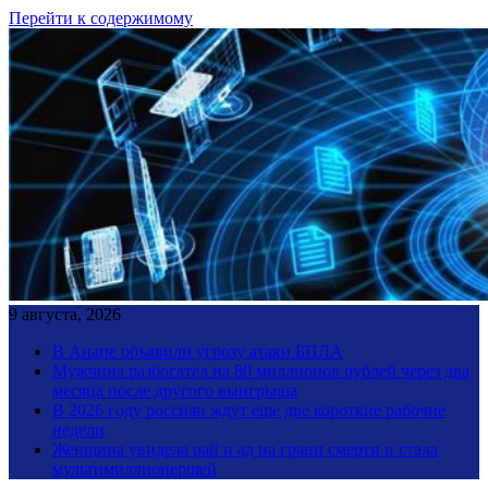
Перейти к содержимому
9 августа, 2026
В Анапе объявили угрозу атаки БПЛА
Мужчина разбогател на 80 миллионов рублей через два
месяца после другого выигрыша
В 2026 году россиян ждут еще две короткие рабочие
недели
Женщина увидела рай и ад на грани смерти и стала
мультимиллионершей