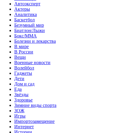
Автоэксперт
Актеры
Аналитика
Баскетбол
Безумный мир
Биатлон/Лыжи
Бокс/MMA
Болезни и лекарства
В мире
В России
Вещи
Военные новости
Волейбол
Гаджеты
Дети
Дом и сад
Еда
Звёзды
Здоровье
Зимние виды спорта
ЗОЖ
Игры
Импортозамещение
Интернет
Истории