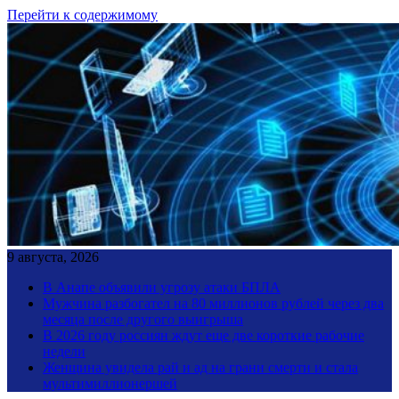
Перейти к содержимому
9 августа, 2026
В Анапе объявили угрозу атаки БПЛА
Мужчина разбогател на 80 миллионов рублей через два
месяца после другого выигрыша
В 2026 году россиян ждут еще две короткие рабочие
недели
Женщина увидела рай и ад на грани смерти и стала
мультимиллионершей