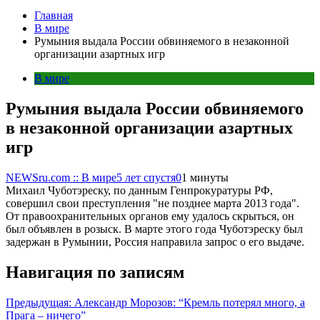
Главная
В мире
Румыния выдала России обвиняемого в незаконной
организации азартных игр
В мире
Румыния выдала России обвиняемого
в незаконной организации азартных
игр
NEWSru.com :: В мире
5 лет спустя
0
1 минуты
Михаил Чуботэреску, по данным Генпрокуратуры РФ,
совершил свои преступления "не позднее марта 2013 года".
От правоохранительных органов ему удалось скрыться, он
был объявлен в розыск. В марте этого года Чуботэреску был
задержан в Румынии, Россия направила запрос о его выдаче.
Навигация по записям
Предыдущая:
Александр Морозов: “Кремль потерял много, а
Прага – ничего”