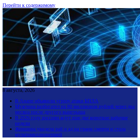
Перейти к содержимому
8 августа, 2026
В Анапе объявили угрозу атаки БПЛА
Мужчина разбогател на 80 миллионов рублей через два
месяца после другого выигрыша
В 2026 году россиян ждут еще две короткие рабочие
недели
Женщина увидела рай и ад на грани смерти и стала
мультимиллионершей