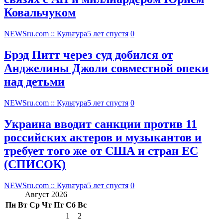
Ковальчуком
NEWSru.com :: Культура
5 лет спустя
0
Брэд Питт через суд добился от
Анджелины Джоли совместной опеки
над детьми
NEWSru.com :: Культура
5 лет спустя
0
Украина вводит санкции против 11
российских актеров и музыкантов и
требует того же от США и стран ЕС
(СПИСОК)
NEWSru.com :: Культура
5 лет спустя
0
Август 2026
Пн
Вт
Ср
Чт
Пт
Сб
Вс
1
2