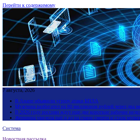
Перейти к содержимому
7 августа, 2026
В Анапе объявили угрозу атаки БПЛА
Мужчина разбогател на 80 миллионов рублей через два 
В 2026 году россиян ждут еще две короткие рабочие неде
Женщина увидела рай и ад на грани смерти и стала мул
Система
Новостная рассылка