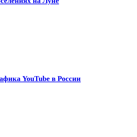
оселениях на Луне
афика YouTube в России