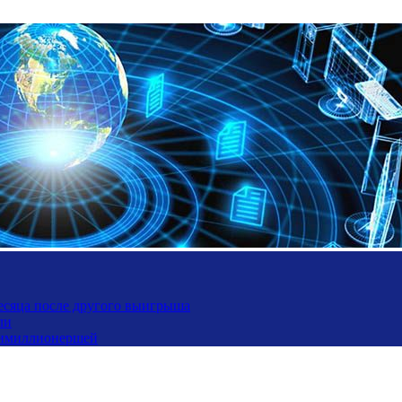
месяца после другого выигрыша
ли
ьтимиллионершей