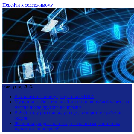
Перейти к содержимому
6 августа, 2026
В Анапе объявили угрозу атаки БПЛА
Мужчина разбогател на 80 миллионов рублей через два
месяца после другого выигрыша
В 2026 году россиян ждут еще две короткие рабочие
недели
Женщина увидела рай и ад на грани смерти и стала
мультимиллионершей