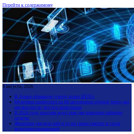
Перейти к содержимому
9 августа, 2026
В Анапе объявили угрозу атаки БПЛА
Мужчина разбогател на 80 миллионов рублей через два
месяца после другого выигрыша
В 2026 году россиян ждут еще две короткие рабочие
недели
Женщина увидела рай и ад на грани смерти и стала
мультимиллионершей