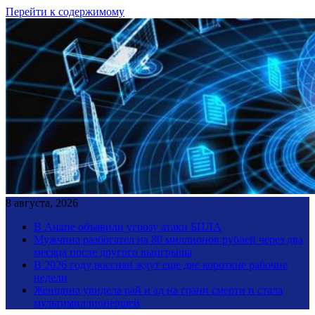
Перейти к содержимому
8 августа, 2026
В Анапе объявили угрозу атаки БПЛА
Мужчина разбогател на 80 миллионов рублей через два
месяца после другого выигрыша
В 2026 году россиян ждут еще две короткие рабочие
недели
Женщина увидела рай и ад на грани смерти и стала
мультимиллионершей