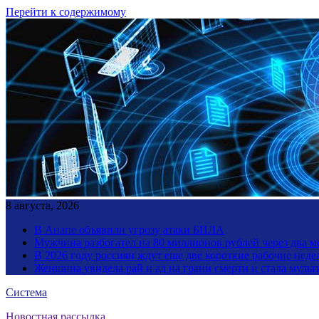
Перейти к содержимому
8 августа, 2026
В Анапе объявили угрозу атаки БПЛА
Мужчина разбогател на 80 миллионов рублей через два 
В 2026 году россиян ждут еще две короткие рабочие неде
Женщина увидела рай и ад на грани смерти и стала мул
Система
Новостная рассылка