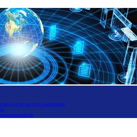
месяца после другого выигрыша
ли
ьтимиллионершей