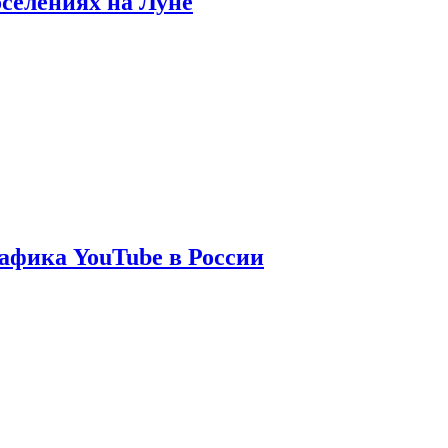
оселениях на Луне
афика YouTube в России