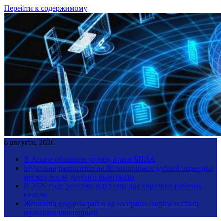
Перейти к содержимому
6 августа, 2026
В Анапе объявили угрозу атаки БПЛА
Мужчина разбогател на 80 миллионов рублей через два
месяца после другого выигрыша
В 2026 году россиян ждут еще две короткие рабочие
недели
Женщина увидела рай и ад на грани смерти и стала
мультимиллионершей