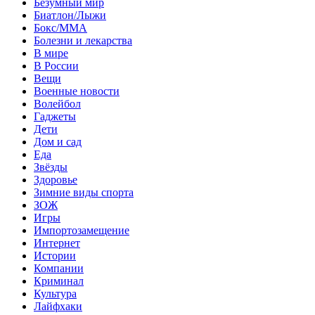
Безумный мир
Биатлон/Лыжи
Бокс/MMA
Болезни и лекарства
В мире
В России
Вещи
Военные новости
Волейбол
Гаджеты
Дети
Дом и сад
Еда
Звёзды
Здоровье
Зимние виды спорта
ЗОЖ
Игры
Импортозамещение
Интернет
Истории
Компании
Криминал
Культура
Лайфхаки