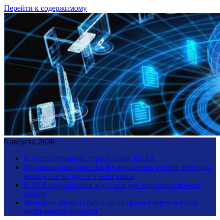
Перейти к содержимому
6 августа, 2026
В Анапе объявили угрозу атаки БПЛА
Мужчина разбогател на 80 миллионов рублей через два
месяца после другого выигрыша
В 2026 году россиян ждут еще две короткие рабочие
недели
Женщина увидела рай и ад на грани смерти и стала
мультимиллионершей