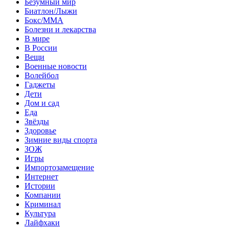
Безумный мир
Биатлон/Лыжи
Бокс/MMA
Болезни и лекарства
В мире
В России
Вещи
Военные новости
Волейбол
Гаджеты
Дети
Дом и сад
Еда
Звёзды
Здоровье
Зимние виды спорта
ЗОЖ
Игры
Импортозамещение
Интернет
Истории
Компании
Криминал
Культура
Лайфхаки