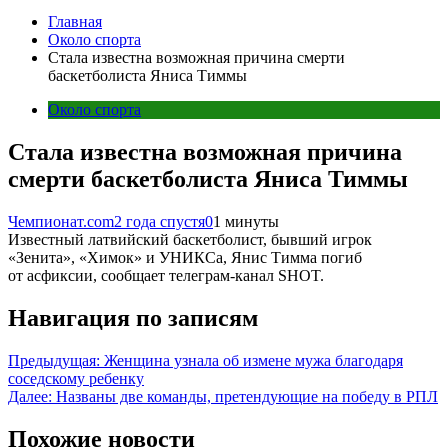
Главная
Около спорта
Стала известна возможная причина смерти
баскетболиста Яниса Тиммы
Около спорта
Стала известна возможная причина
смерти баскетболиста Яниса Тиммы
Чемпионат.com
2 года спустя
0
1 минуты
Известный латвийский баскетболист, бывший игрок
«Зенита», «Химок» и УНИКСа, Янис Тимма погиб
от асфиксии, сообщает телеграм-канал SHOT.
Навигация по записям
Предыдущая:
Женщина узнала об измене мужа благодаря
соседскому ребенку
Далее:
Названы две команды, претендующие на победу в РПЛ
Похожие новости