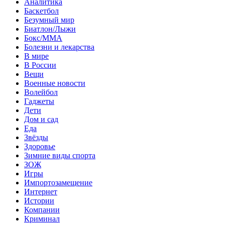
Аналитика
Баскетбол
Безумный мир
Биатлон/Лыжи
Бокс/MMA
Болезни и лекарства
В мире
В России
Вещи
Военные новости
Волейбол
Гаджеты
Дети
Дом и сад
Еда
Звёзды
Здоровье
Зимние виды спорта
ЗОЖ
Игры
Импортозамещение
Интернет
Истории
Компании
Криминал