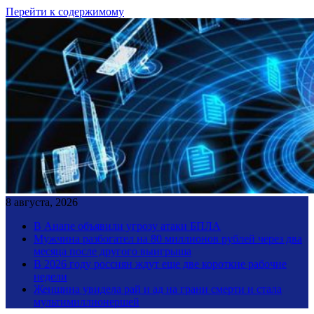
Перейти к содержимому
8 августа, 2026
В Анапе объявили угрозу атаки БПЛА
Мужчина разбогател на 80 миллионов рублей через два
месяца после другого выигрыша
В 2026 году россиян ждут еще две короткие рабочие
недели
Женщина увидела рай и ад на грани смерти и стала
мультимиллионершей