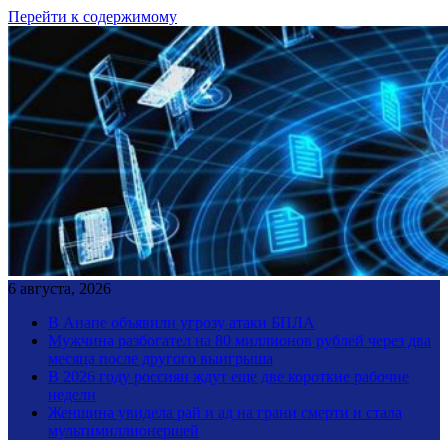
Перейти к содержимому
6 августа, 2026
В Анапе объявили угрозу атаки БПЛА
Мужчина разбогател на 80 миллионов рублей через два
месяца после другого выигрыша
В 2026 году россиян ждут еще две короткие рабочие
недели
Женщина увидела рай и ад на грани смерти и стала
мультимиллионершей