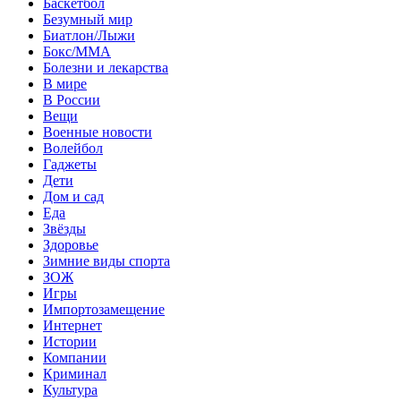
Баскетбол
Безумный мир
Биатлон/Лыжи
Бокс/MMA
Болезни и лекарства
В мире
В России
Вещи
Военные новости
Волейбол
Гаджеты
Дети
Дом и сад
Еда
Звёзды
Здоровье
Зимние виды спорта
ЗОЖ
Игры
Импортозамещение
Интернет
Истории
Компании
Криминал
Культура