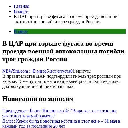
Главная
В мире
В ЦАР при взрыве фугаса во время проезда военной
автоколонны погибли трое граждан России
В мире
В ЦАР при взрыве фугаса во время
проезда военной автоколонны погибли
трое граждан России
NEWSru.com :: В мире
5 лет спустя
0
1 минуты
В правительстве ЦАР подтвердили гибель трех россиян при
взрыве. К месту инцидента направлен российский вертолет
для эвакуации погибших и раненых.
Навигация по записям
Предыдущая:
Борис Вишневский: “Вода, как известно, не
течет под лежачий камень”
Далее:
Какой была новостная картина в этот день – 31 мая в
каждый год за последние 20 лет