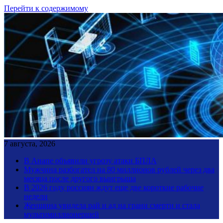
Перейти к содержимому
7 августа, 2026
В Анапе объявили угрозу атаки БПЛА
Мужчина разбогател на 80 миллионов рублей через два
месяца после другого выигрыша
В 2026 году россиян ждут еще две короткие рабочие
недели
Женщина увидела рай и ад на грани смерти и стала
мультимиллионершей