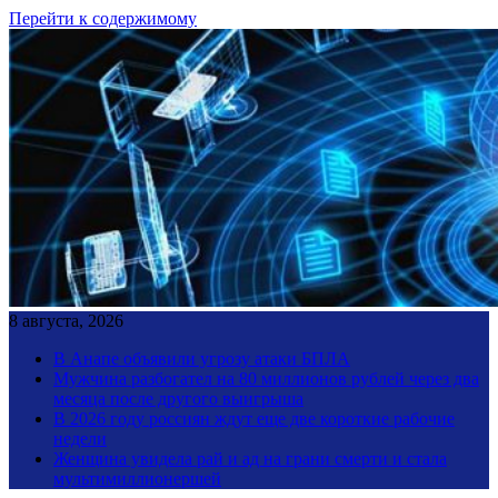
Перейти к содержимому
8 августа, 2026
В Анапе объявили угрозу атаки БПЛА
Мужчина разбогател на 80 миллионов рублей через два
месяца после другого выигрыша
В 2026 году россиян ждут еще две короткие рабочие
недели
Женщина увидела рай и ад на грани смерти и стала
мультимиллионершей