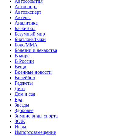
Автособытия
Автоспорт
Автоэксперт
Актеры
Аналитика
Баскетбол
Безумный мир
Биатлон/Лыжи
Бокс/MMA
Болезни и лекарства
В мире
В России
Вещи
Военные новости
Волейбол
Гаджеты
Дети
Дом и сад
Еда
Звёзды
Здоровье
Зимние виды спорта
ЗОЖ
Игры
Импортозамещение