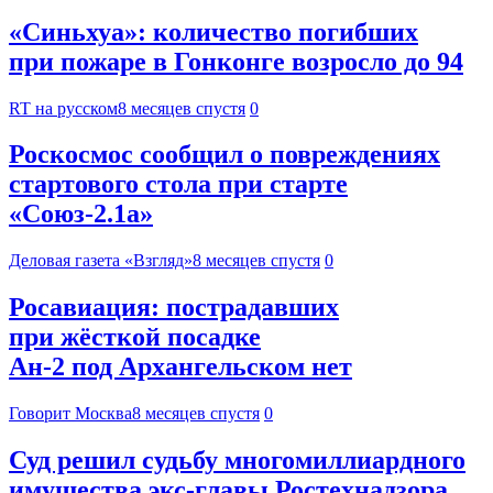
«Синьхуа»: количество погибших
при пожаре в Гонконге возросло до 94
RT на русском
8 месяцев спустя
0
Роскосмос сообщил о повреждениях
стартового стола при старте
«Союз-2.1а»
Деловая газета «Взгляд»
8 месяцев спустя
0
Росавиация: пострадавших
при жёсткой посадке
Ан-2 под Архангельском нет
Говорит Москва
8 месяцев спустя
0
Суд решил судьбу многомиллиардного
имущества экс-главы Ростехнадзора