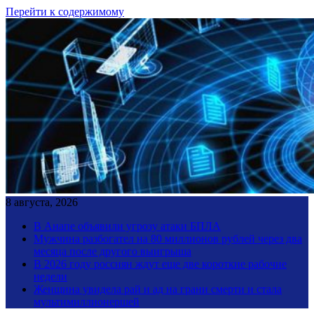
Перейти к содержимому
8 августа, 2026
В Анапе объявили угрозу атаки БПЛА
Мужчина разбогател на 80 миллионов рублей через два
месяца после другого выигрыша
В 2026 году россиян ждут еще две короткие рабочие
недели
Женщина увидела рай и ад на грани смерти и стала
мультимиллионершей