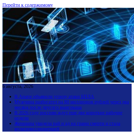
Перейти к содержимому
6 августа, 2026
В Анапе объявили угрозу атаки БПЛА
Мужчина разбогател на 80 миллионов рублей через два
месяца после другого выигрыша
В 2026 году россиян ждут еще две короткие рабочие
недели
Женщина увидела рай и ад на грани смерти и стала
мультимиллионершей