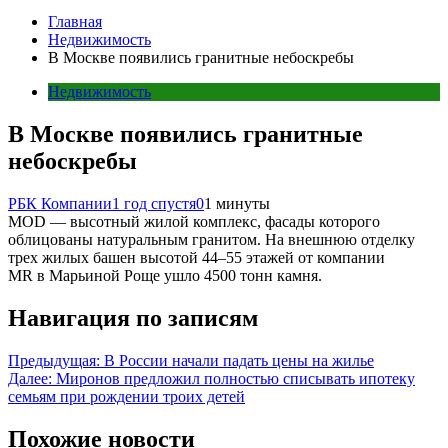
Главная
Недвижимость
В Москве появились гранитные небоскребы
Недвижимость
В Москве появились гранитные
небоскребы
РБК Компании
1 год спустя
0
1 минуты
MOD — высотный жилой комплекс, фасады которого
облицованы натуральным гранитом. На внешнюю отделку
трех жилых башен высотой 44–55 этажей от компании
MR в Марьиной Роще ушло 4500 тонн камня.
Навигация по записям
Предыдущая:
В России начали падать цены на жилье
Далее:
Миронов предложил полностью списывать ипотеку
семьям при рождении троих детей
Похожие новости