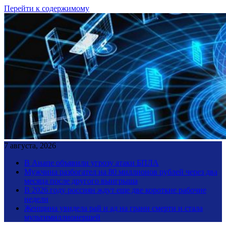
Перейти к содержимому
7 августа, 2026
В Анапе объявили угрозу атаки БПЛА
Мужчина разбогател на 80 миллионов рублей через два
месяца после другого выигрыша
В 2026 году россиян ждут еще две короткие рабочие
недели
Женщина увидела рай и ад на грани смерти и стала
мультимиллионершей