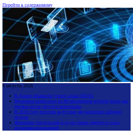
Перейти к содержимому
6 августа, 2026
В Анапе объявили угрозу атаки БПЛА
Мужчина разбогател на 80 миллионов рублей через два
месяца после другого выигрыша
В 2026 году россиян ждут еще две короткие рабочие
недели
Женщина увидела рай и ад на грани смерти и стала
мультимиллионершей