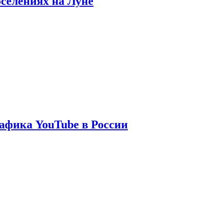
оселениях на Луне
афика YouTube в России