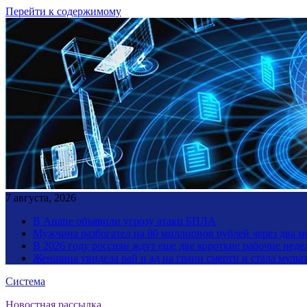
Перейти к содержимому
7 августа, 2026
В Анапе объявили угрозу атаки БПЛА
Мужчина разбогател на 80 миллионов рублей через два 
В 2026 году россиян ждут еще две короткие рабочие неде
Женщина увидела рай и ад на грани смерти и стала мул
Система
Новостная рассылка