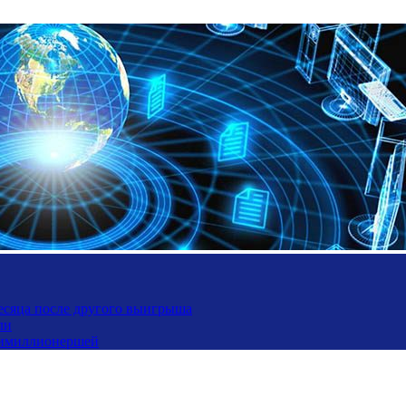
месяца после другого выигрыша
ли
ьтимиллионершей