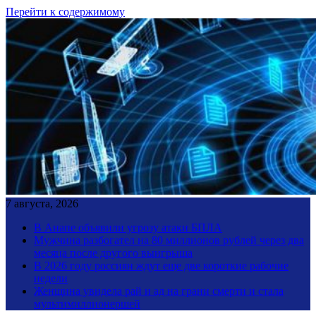
Перейти к содержимому
7 августа, 2026
В Анапе объявили угрозу атаки БПЛА
Мужчина разбогател на 80 миллионов рублей через два
месяца после другого выигрыша
В 2026 году россиян ждут еще две короткие рабочие
недели
Женщина увидела рай и ад на грани смерти и стала
мультимиллионершей