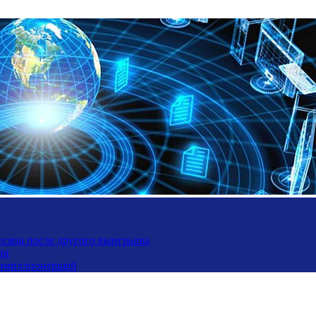
месяца после другого выигрыша
ли
ьтимиллионершей