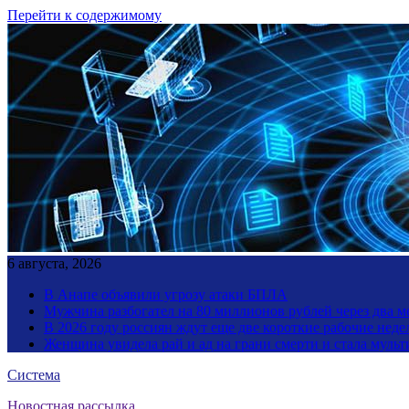
Перейти к содержимому
6 августа, 2026
В Анапе объявили угрозу атаки БПЛА
Мужчина разбогател на 80 миллионов рублей через два 
В 2026 году россиян ждут еще две короткие рабочие неде
Женщина увидела рай и ад на грани смерти и стала мул
Система
Новостная рассылка