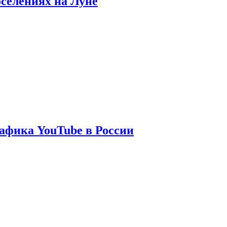
оселениях на Луне
афика YouTube в России