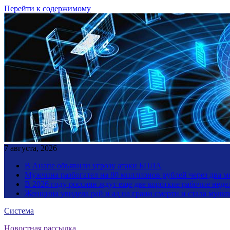
Перейти к содержимому
7 августа, 2026
В Анапе объявили угрозу атаки БПЛА
Мужчина разбогател на 80 миллионов рублей через два 
В 2026 году россиян ждут еще две короткие рабочие неде
Женщина увидела рай и ад на грани смерти и стала мул
Система
Новостная рассылка