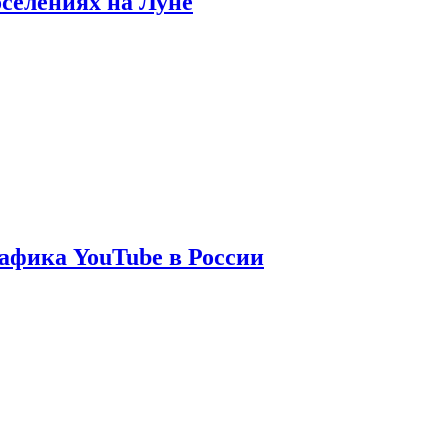
оселениях на Луне
афика YouTube в России