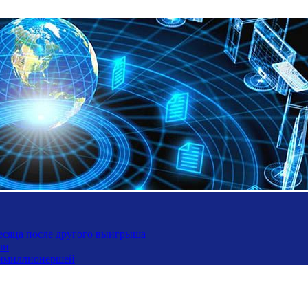
месяца после другого выигрыша
ли
ьтимиллионершей