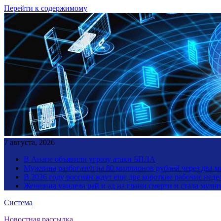
Перейти к содержимому
7 августа, 2026
В Анапе объявили угрозу атаки БПЛА
Мужчина разбогател на 80 миллионов рублей через два 
В 2026 году россиян ждут еще две короткие рабочие неде
Женщина увидела рай и ад на грани смерти и стала мул
Система
Новостная рассылка