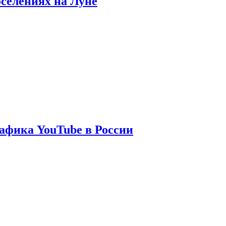
оселениях на Луне
афика YouTube в России