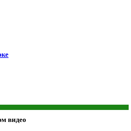
оке
ом видео