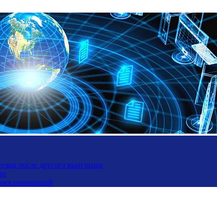
месяца после другого выигрыша
ли
ьтимиллионершей