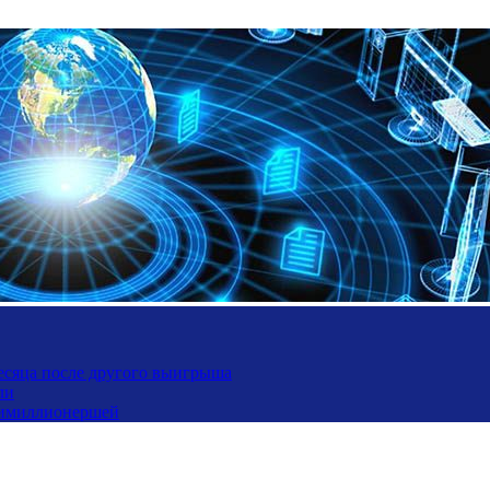
месяца после другого выигрыша
ли
ьтимиллионершей