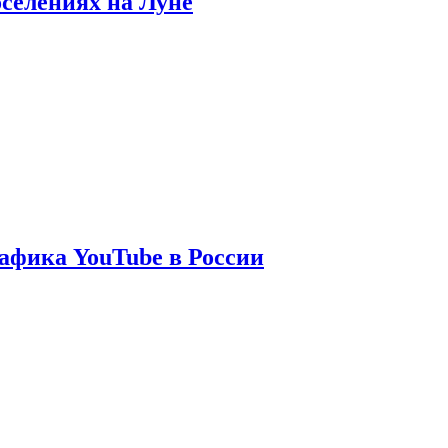
оселениях на Луне
афика YouTube в России