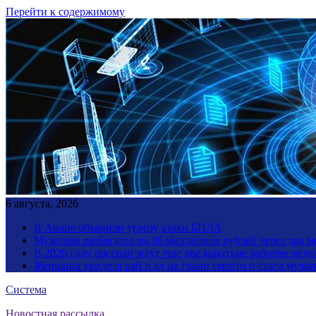
Перейти к содержимому
6 августа, 2026
В Анапе объявили угрозу атаки БПЛА
Мужчина разбогател на 80 миллионов рублей через два 
В 2026 году россиян ждут еще две короткие рабочие неде
Женщина увидела рай и ад на грани смерти и стала мул
Система
Новостная рассылка