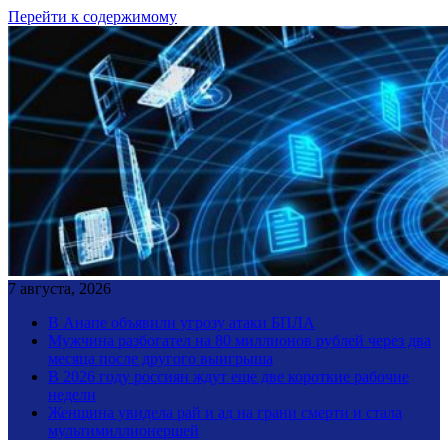
Перейти к содержимому
7 августа, 2026
В Анапе объявили угрозу атаки БПЛА
Мужчина разбогател на 80 миллионов рублей через два
месяца после другого выигрыша
В 2026 году россиян ждут еще две короткие рабочие
недели
Женщина увидела рай и ад на грани смерти и стала
мультимиллионершей