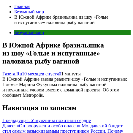
Главная
Безумный мир
В Южной Африке бразильянка из шоу «Голые
и испуганные» наловила рыбу вагиной
Безумный мир
В Южной Африке бразильянка
из шоу «Голые и испуганные»
наловила рыбу вагиной
Газета.Ru
10 месяцев спустя
0
1 минуты
В Южной Африке звезда реалити-шоу «Голые и испуганные:
Племя» Марина Фукусима наловила рыбу вагиной
и поужинала уловом вместе с командой проекта. Об этом
сообщает Metropolis.
Навигация по записям
Предыдущая:
У мужчины похитили сердце
Далее:
«Он вооружен и особо опасен» Молдавский бандит
стал самым разыскиваемым преступником России. Почему