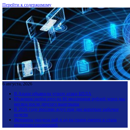
Перейти к содержимому
6 августа, 2026
В Анапе объявили угрозу атаки БПЛА
Мужчина разбогател на 80 миллионов рублей через два
месяца после другого выигрыша
В 2026 году россиян ждут еще две короткие рабочие
недели
Женщина увидела рай и ад на грани смерти и стала
мультимиллионершей