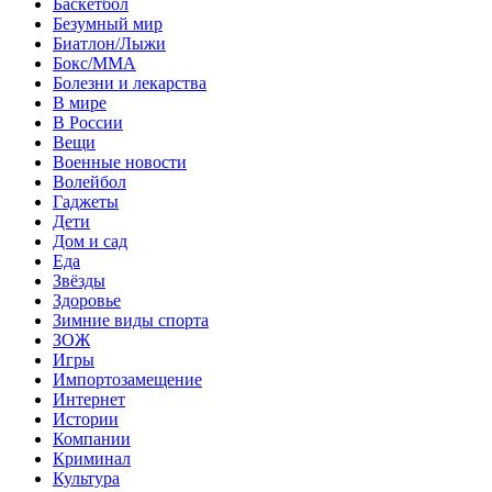
Баскетбол
Безумный мир
Биатлон/Лыжи
Бокс/MMA
Болезни и лекарства
В мире
В России
Вещи
Военные новости
Волейбол
Гаджеты
Дети
Дом и сад
Еда
Звёзды
Здоровье
Зимние виды спорта
ЗОЖ
Игры
Импортозамещение
Интернет
Истории
Компании
Криминал
Культура