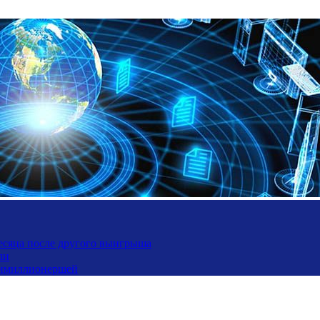
месяца после другого выигрыша
ли
ьтимиллионершей