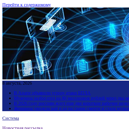
Перейти к содержимому
8 августа, 2026
В Анапе объявили угрозу атаки БПЛА
Мужчина разбогател на 80 миллионов рублей через два 
В 2026 году россиян ждут еще две короткие рабочие неде
Женщина увидела рай и ад на грани смерти и стала мул
Система
Новостная рассылка