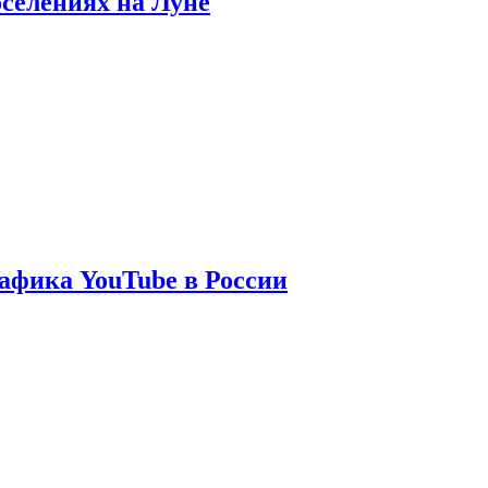
оселениях на Луне
афика YouTube в России