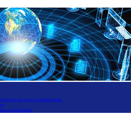
месяца после другого выигрыша
ли
ьтимиллионершей