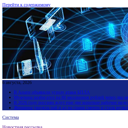
Перейти к содержимому
6 августа, 2026
В Анапе объявили угрозу атаки БПЛА
Мужчина разбогател на 80 миллионов рублей через два 
В 2026 году россиян ждут еще две короткие рабочие неде
Женщина увидела рай и ад на грани смерти и стала мул
Система
Новостная рассылка