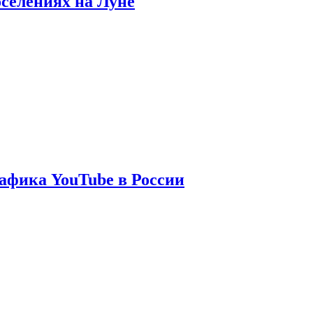
оселениях на Луне
афика YouTube в России