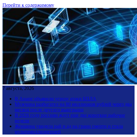
Перейти к содержимому
7 августа, 2026
В Анапе объявили угрозу атаки БПЛА
Мужчина разбогател на 80 миллионов рублей через два
месяца после другого выигрыша
В 2026 году россиян ждут еще две короткие рабочие
недели
Женщина увидела рай и ад на грани смерти и стала
мультимиллионершей