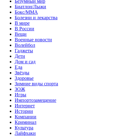
Безумный мир
Биатлон/Лыжи
Бокс/MMA
Болезни и лекарства
В мире
В России
Вещи
Военные новости
Волейбол
Гаджеты
Дети
Дом и сад
Еда
Звёзды
Здоровье
Зимние виды спорта
ЗОЖ
Игры
Импортозамещение
Интернет
Истории
Компании
Криминал
Культура
Лайфхаки