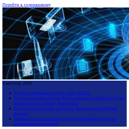
Перейти к содержимому
9 августа, 2026
В Анапе объявили угрозу атаки БПЛА
Мужчина разбогател на 80 миллионов рублей через два
месяца после другого выигрыша
В 2026 году россиян ждут еще две короткие рабочие
недели
Женщина увидела рай и ад на грани смерти и стала
мультимиллионершей