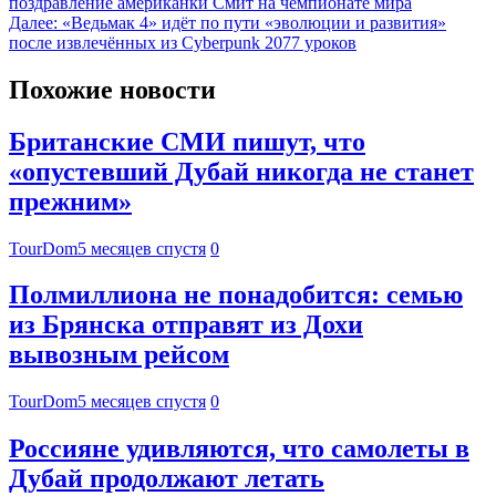
поздравление американки Смит на чемпионате мира
Далее:
«Ведьмак 4» идёт по пути «эволюции и развития»
после извлечённых из Cyberpunk 2077 уроков
Похожие новости
Британские СМИ пишут, что
«опустевший Дубай никогда не станет
прежним»
TourDom
5 месяцев спустя
0
Полмиллиона не понадобится: семью
из Брянска отправят из Дохи
вывозным рейсом
TourDom
5 месяцев спустя
0
Россияне удивляются, что самолеты в
Дубай продолжают летать