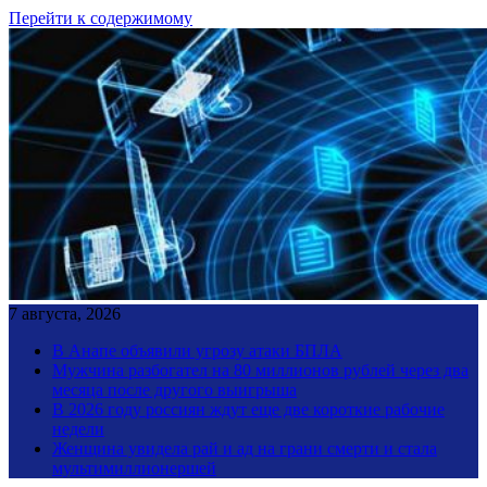
Перейти к содержимому
7 августа, 2026
В Анапе объявили угрозу атаки БПЛА
Мужчина разбогател на 80 миллионов рублей через два
месяца после другого выигрыша
В 2026 году россиян ждут еще две короткие рабочие
недели
Женщина увидела рай и ад на грани смерти и стала
мультимиллионершей