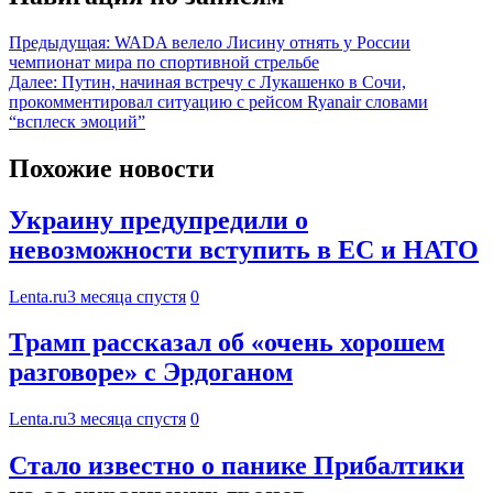
Предыдущая:
WADA велело Лисину отнять у России
чемпионат мира по спортивной стрельбе
Далее:
Путин, начиная встречу с Лукашенко в Сочи,
прокомментировал ситуацию с рейсом Ryanair словами
“всплеск эмоций”
Похожие новости
Украину предупредили о
невозможности вступить в ЕС и НАТО
Lenta.ru
3 месяца спустя
0
Трамп рассказал об «очень хорошем
разговоре» с Эрдоганом
Lenta.ru
3 месяца спустя
0
Стало известно о панике Прибалтики