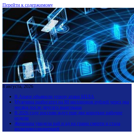
Перейти к содержимому
8 августа, 2026
В Анапе объявили угрозу атаки БПЛА
Мужчина разбогател на 80 миллионов рублей через два
месяца после другого выигрыша
В 2026 году россиян ждут еще две короткие рабочие
недели
Женщина увидела рай и ад на грани смерти и стала
мультимиллионершей