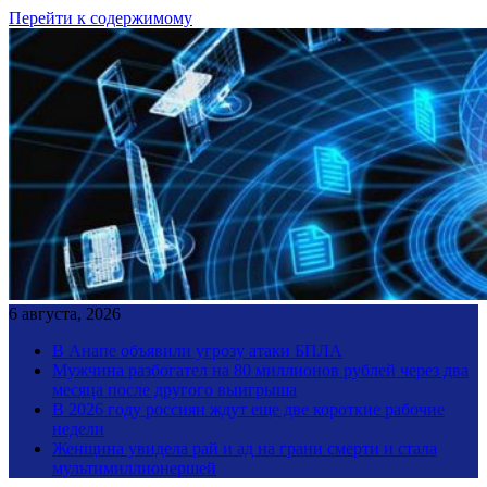
Перейти к содержимому
6 августа, 2026
В Анапе объявили угрозу атаки БПЛА
Мужчина разбогател на 80 миллионов рублей через два
месяца после другого выигрыша
В 2026 году россиян ждут еще две короткие рабочие
недели
Женщина увидела рай и ад на грани смерти и стала
мультимиллионершей