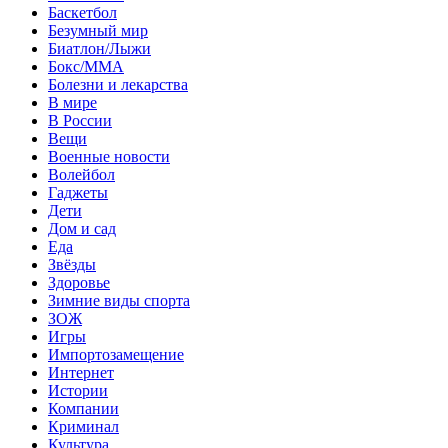
Баскетбол
Безумный мир
Биатлон/Лыжи
Бокс/MMA
Болезни и лекарства
В мире
В России
Вещи
Военные новости
Волейбол
Гаджеты
Дети
Дом и сад
Еда
Звёзды
Здоровье
Зимние виды спорта
ЗОЖ
Игры
Импортозамещение
Интернет
Истории
Компании
Криминал
Культура