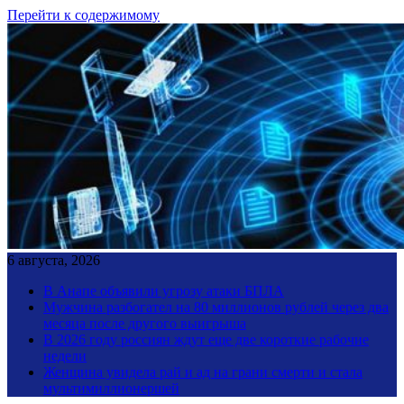
Перейти к содержимому
6 августа, 2026
В Анапе объявили угрозу атаки БПЛА
Мужчина разбогател на 80 миллионов рублей через два
месяца после другого выигрыша
В 2026 году россиян ждут еще две короткие рабочие
недели
Женщина увидела рай и ад на грани смерти и стала
мультимиллионершей