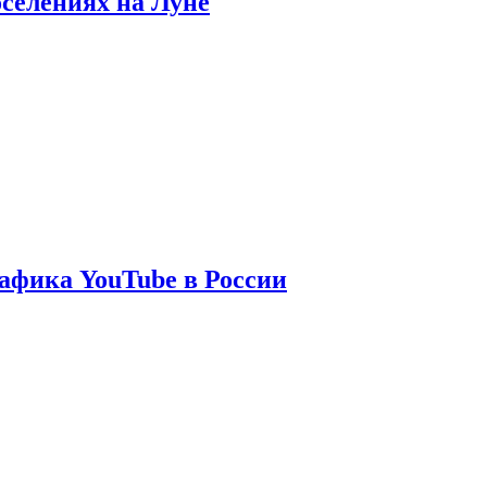
оселениях на Луне
афика YouTube в России