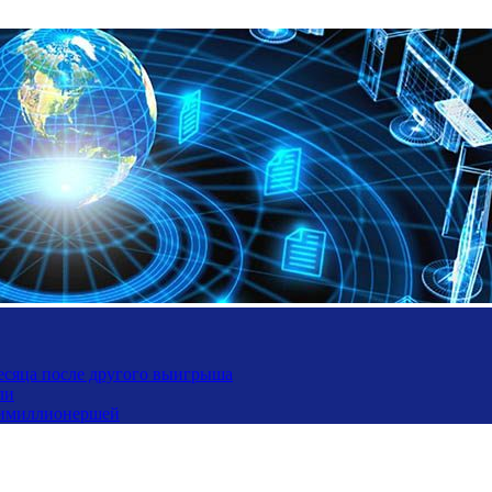
месяца после другого выигрыша
ли
ьтимиллионершей