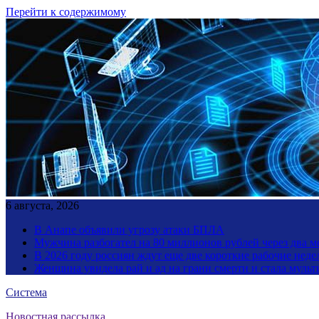
Перейти к содержимому
6 августа, 2026
В Анапе объявили угрозу атаки БПЛА
Мужчина разбогател на 80 миллионов рублей через два 
В 2026 году россиян ждут еще две короткие рабочие неде
Женщина увидела рай и ад на грани смерти и стала мул
Система
Новостная рассылка