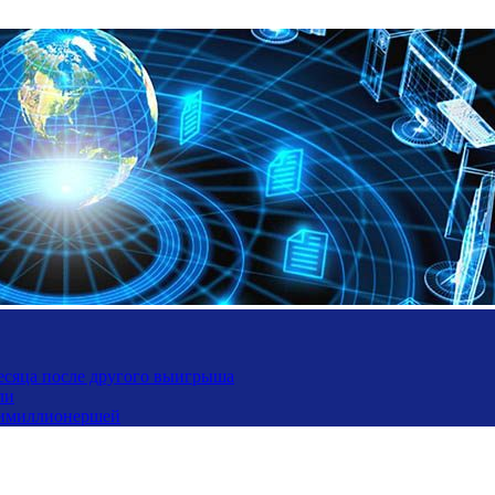
месяца после другого выигрыша
ли
ьтимиллионершей