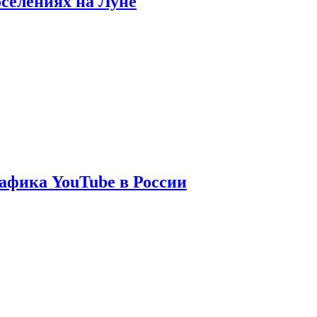
оселениях на Луне
афика YouTube в России