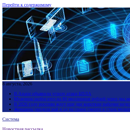
Перейти к содержимому
8 августа, 2026
В Анапе объявили угрозу атаки БПЛА
Мужчина разбогател на 80 миллионов рублей через два 
В 2026 году россиян ждут еще две короткие рабочие неде
Женщина увидела рай и ад на грани смерти и стала мул
Система
Новостная рассылка