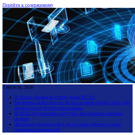
Перейти к содержимому
5 августа, 2026
В Анапе объявили угрозу атаки БПЛА
Мужчина разбогател на 80 миллионов рублей через два
месяца после другого выигрыша
В 2026 году россиян ждут еще две короткие рабочие
недели
Женщина увидела рай и ад на грани смерти и стала
мультимиллионершей