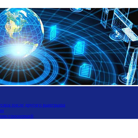
месяца после другого выигрыша
ли
ьтимиллионершей