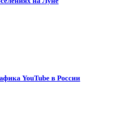
оселениях на Луне
афика YouTube в России