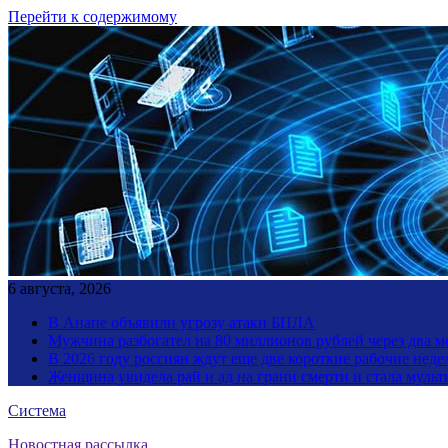
Перейти к содержимому
6 августа, 2026
В Анапе объявили угрозу атаки БПЛА
Мужчина разбогател на 80 миллионов рублей через два 
В 2026 году россиян ждут еще две короткие рабочие неде
Женщина увидела рай и ад на грани смерти и стала мул
Система
Новостная рассылка