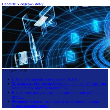
Перейти к содержимому
7 августа, 2026
В Анапе объявили угрозу атаки БПЛА
Мужчина разбогател на 80 миллионов рублей через два
месяца после другого выигрыша
В 2026 году россиян ждут еще две короткие рабочие
недели
Женщина увидела рай и ад на грани смерти и стала
мультимиллионершей