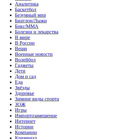
Аналитика
Баскетбол
Безумный мир
Биатлон/Лыжи
Бокс/MMA
Болезни и лекарства
В мире
В России
Вещи
Военные новости
Волейбол
Гаджеты
Дети
Дом и сад
Еда
Звёзды
Здоровье
Зимние виды спорта
ЗОЖ
Игры
Импортозамещение
Интернет
Истории
Компании
Криминал