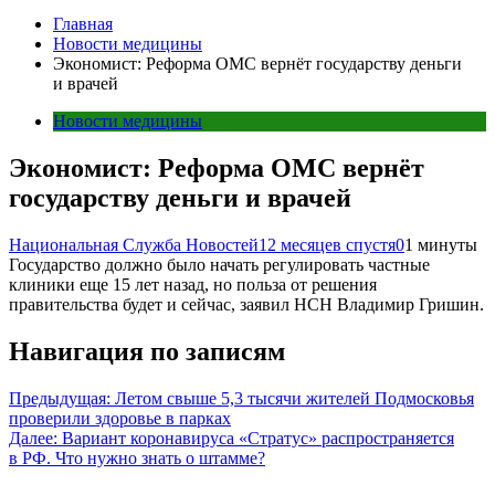
Главная
Новости медицины
Экономист: Реформа ОМС вернёт государству деньги
и врачей
Новости медицины
Экономист: Реформа ОМС вернёт
государству деньги и врачей
Национальная Служба Новостей
12 месяцев спустя
0
1 минуты
Государство должно было начать регулировать частные
клиники еще 15 лет назад, но польза от решения
правительства будет и сейчас, заявил НСН Владимир Гришин.
Навигация по записям
Предыдущая:
Летом свыше 5,3 тысячи жителей Подмосковья
проверили здоровье в парках
Далее:
Вариант коронавируса «Стратус» распространяется
в РФ. Что нужно знать о штамме?