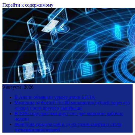
Перейти к содержимому
9 августа, 2026
В Анапе объявили угрозу атаки БПЛА
Мужчина разбогател на 80 миллионов рублей через два
месяца после другого выигрыша
В 2026 году россиян ждут еще две короткие рабочие
недели
Женщина увидела рай и ад на грани смерти и стала
мультимиллионершей