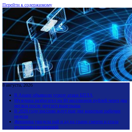
Перейти к содержимому
8 августа, 2026
В Анапе объявили угрозу атаки БПЛА
Мужчина разбогател на 80 миллионов рублей через два
месяца после другого выигрыша
В 2026 году россиян ждут еще две короткие рабочие
недели
Женщина увидела рай и ад на грани смерти и стала
мультимиллионершей