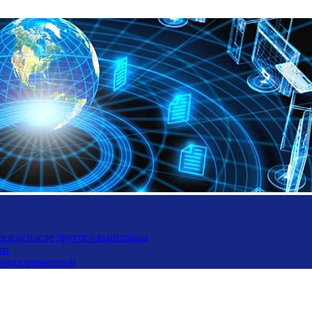
месяца после другого выигрыша
ли
ьтимиллионершей