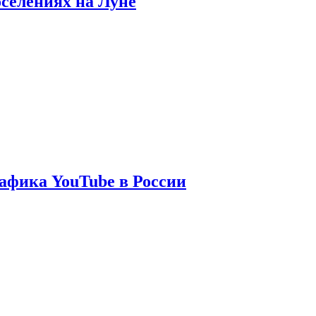
оселениях на Луне
афика YouTube в России