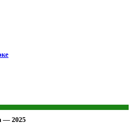
оке
n — 2025