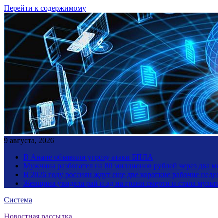
Перейти к содержимому
9 августа, 2026
В Анапе объявили угрозу атаки БПЛА
Мужчина разбогател на 80 миллионов рублей через два 
В 2026 году россиян ждут еще две короткие рабочие неде
Женщина увидела рай и ад на грани смерти и стала мул
Система
Новостная рассылка