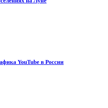
оселениях на Луне
афика YouTube в России