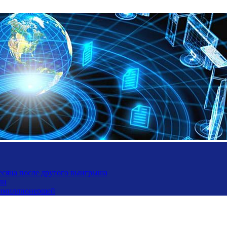
месяца после другого выигрыша
ли
ьтимиллионершей