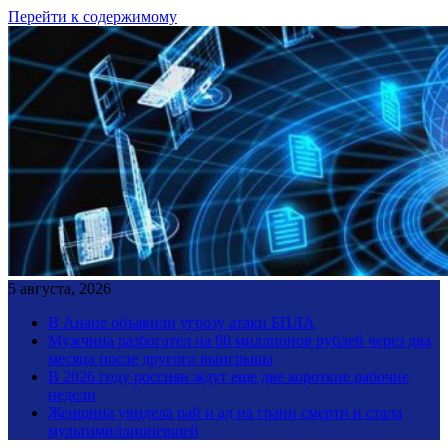
Перейти к содержимому
5 августа, 2026
В Анапе объявили угрозу атаки БПЛА
Мужчина разбогател на 80 миллионов рублей через два
месяца после другого выигрыша
В 2026 году россиян ждут еще две короткие рабочие
недели
Женщина увидела рай и ад на грани смерти и стала
мультимиллионершей