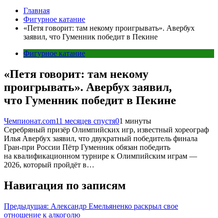
Главная
Фигурное катание
«Петя говорит: там некому проигрывать». Авербух
заявил, что Гуменник победит в Пекине
Фигурное катание
«Петя говорит: там некому
проигрывать». Авербух заявил,
что Гуменник победит в Пекине
Чемпионат.com
11 месяцев спустя
0
1 минуты
Серебряный призёр Олимпийских игр, известный хореограф
Илья Авербух заявил, что двукратный победитель финала
Гран-при России Пётр Гуменник обязан победить
на квалификационном турнире к Олимпийским играм —
2026, который пройдёт в…
Навигация по записям
Предыдущая:
Александр Емельяненко раскрыл свое
отношение к алкоголю